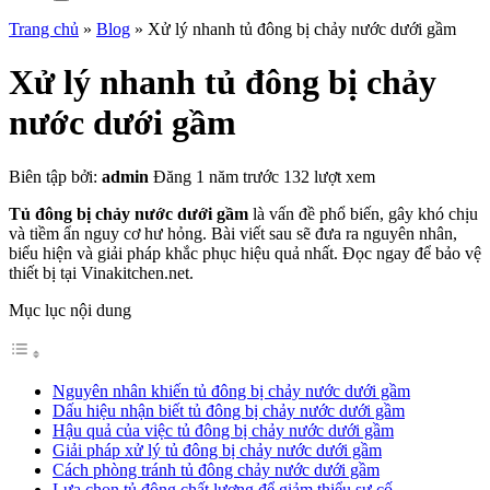
Trang chủ
»
Blog
»
Xử lý nhanh tủ đông bị chảy nước dưới gầm
Xử lý nhanh tủ đông bị chảy
nước dưới gầm
Biên tập bởi:
admin
Đăng 1 năm trước
132 lượt xem
Tủ đông bị chảy nước dưới gầm
là vấn đề phổ biến, gây khó chịu
và tiềm ẩn nguy cơ hư hỏng. Bài viết sau sẽ đưa ra nguyên nhân,
biểu hiện và giải pháp khắc phục hiệu quả nhất. Đọc ngay để bảo vệ
thiết bị tại Vinakitchen.net.
Mục lục nội dung
Nguyên nhân khiến tủ đông bị chảy nước dưới gầm
Dấu hiệu nhận biết tủ đông bị chảy nước dưới gầm
Hậu quả của việc tủ đông bị chảy nước dưới gầm
Giải pháp xử lý tủ đông bị chảy nước dưới gầm
Cách phòng tránh tủ đông chảy nước dưới gầm
Lựa chọn tủ đông chất lượng để giảm thiểu sự cố