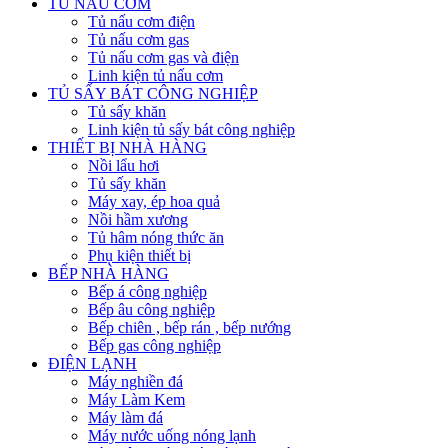
TỦ NẤU CƠM
Tủ nấu cơm điện
Tủ nấu cơm gas
Tủ nấu cơm gas và điện
Linh kiện tủ nấu cơm
TỦ SẤY BÁT CÔNG NGHIỆP
Tủ sấy khăn
Linh kiện tủ sấy bát công nghiệp
THIẾT BỊ NHÀ HÀNG
Nồi lẩu hơi
Tủ sấy khăn
Máy xay, ép hoa quả
Nồi hầm xương
Tủ hâm nóng thức ăn
Phụ kiện thiết bị
BẾP NHÀ HÀNG
Bếp á công nghiệp
Bếp âu công nghiệp
Bếp chiên , bếp rán , bếp nướng
Bếp gas công nghiệp
ĐIỆN LẠNH
Máy nghiền đá
Máy Làm Kem
Máy làm đá
Máy nước uống nóng lạnh