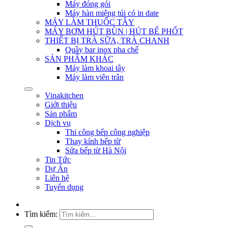
Máy đóng gói
Máy hàn miệng túi có in date
MÁY LÀM THUỐC TÂY
MÁY BƠM HÚT BÙN | HÚT BỂ PHỐT
THIẾT BỊ TRÀ SỮA, TRÀ CHANH
Quầy bar inox pha chế
SẢN PHẨM KHÁC
Máy làm khoai tây
Máy làm viên trân
Vinakitchen
Giới thiệu
Sản phẩm
Dịch vụ
Thi công bếp công nghiệp
Thay kính bếp từ
Sửa bếp từ Hà Nội
Tin Tức
Dự Án
Liên hệ
Tuyển dụng
Tìm kiếm: