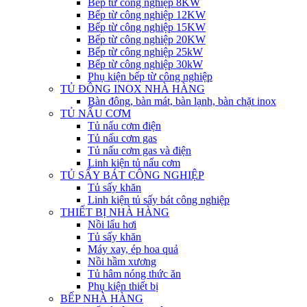
Bếp từ công nghiệp 8KW
Bếp từ công nghiệp 12KW
Bếp từ công nghiệp 15KW
Bếp từ công nghiệp 20KW
Bếp từ công nghiệp 25kW
Bếp từ công nghiệp 30kW
Phụ kiện bếp từ công nghiệp
TỦ ĐÔNG INOX NHÀ HÀNG
Bàn đông, bàn mát, bàn lạnh, bàn chặt inox
TỦ NẤU CƠM
Tủ nấu cơm điện
Tủ nấu cơm gas
Tủ nấu cơm gas và điện
Linh kiện tủ nấu cơm
TỦ SẤY BÁT CÔNG NGHIỆP
Tủ sấy khăn
Linh kiện tủ sấy bát công nghiệp
THIẾT BỊ NHÀ HÀNG
Nồi lẩu hơi
Tủ sấy khăn
Máy xay, ép hoa quả
Nồi hầm xương
Tủ hâm nóng thức ăn
Phụ kiện thiết bị
BẾP NHÀ HÀNG