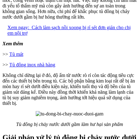
mốc, cong vênh hoặc thậm chí mục nát. Việc này không chỉ làm mất
đi yếu tố thẩm mỹ mà còn gây ảnh hưởng đến sự an toàn trong
không gian sống. Hơn nữa, chi phí để khắc phục tủ đông bị chảy
nước dưới gầm bị hư hỏng thường rất lớn.
Xem ngay:
Cách làm sạch nồi xoong bị rỉ sét đơn giản cho chị
em nội trợ
Xem thêm
>>
Tủ mát
>>
Tủ đông inox nhà hàng
Không chỉ dừng lại ở đó, độ ẩm từ nước rò rỉ còn tác động tiêu cực
đến các thiết bị bên trong tủ. Các bộ phận bằng kim loại rất dễ bị ăn
mòn hay rỉ sét dưới điều kiện này, khiến tuổi thọ và độ bền của tủ
giảm sút đáng kể. Điều này đồng thời khiến khả năng làm lạnh của
tủ bị suy giảm nghiêm trọng, ảnh hưởng tới hiệu quả sử dụng của
thiết bị.
Tủ đông bị chảy nước dưới gầm làm hư hại sản phẩm
Giải pháp xử lý tủ đông bị chảy nước dưới