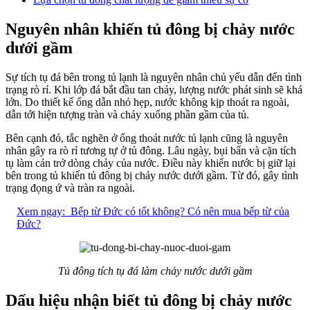
Nguyên nhân khiến tủ đông bị chảy nước
dưới gầm
Sự tích tụ đá bên trong tủ lạnh là nguyên nhân chủ yếu dẫn đến tình
trạng rò rỉ. Khi lớp đá bắt đầu tan chảy, lượng nước phát sinh sẽ khá
lớn. Do thiết kế ống dẫn nhỏ hẹp, nước không kịp thoát ra ngoài,
dẫn tới hiện tượng tràn và chảy xuống phần gầm của tủ.
Bên cạnh đó, tắc nghẽn ở ống thoát nước tủ lạnh cũng là nguyên
nhân gây ra rò rỉ tương tự ở tủ đông. Lâu ngày, bụi bẩn và cặn tích
tụ làm cản trở dòng chảy của nước. Điều này khiến nước bị giữ lại
bên trong tủ khiến tủ đông bị chảy nước dưới gầm. Từ đó, gây tình
trạng đọng ứ và tràn ra ngoài.
Xem ngay:
Bếp từ Đức có tốt không? Có nên mua bếp từ của
Đức?
Tủ đông tích tụ đá làm chảy nước dưới gầm
Dấu hiệu nhận biết tủ đông bị chảy nước