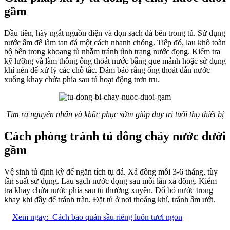
gầm
Đầu tiên, hãy ngắt nguồn điện và dọn sạch đá bên trong tủ. Sử dụng
nước ấm để làm tan đá một cách nhanh chóng. Tiếp đó, lau khô toàn
bộ bên trong khoang tủ nhằm tránh tình trạng nước đọng. Kiểm tra
kỹ lưỡng và làm thông ống thoát nước bằng que mảnh hoặc sử dụng
khí nén để xử lý các chỗ tắc. Đảm bảo rằng ống thoát dẫn nước
xuống khay chứa phía sau tủ hoạt động trơn tru.
Tìm ra nguyên nhân và khắc phục sớm giúp duy trì tuổi thọ thiết bị
Cách phòng tránh tủ đông chảy nước dưới
gầm
Vệ sinh tủ định kỳ để ngăn tích tụ đá. Xả đông mỗi 3-6 tháng, tùy
tần suất sử dụng. Lau sạch nước đọng sau mỗi lần xả đông. Kiểm
tra khay chứa nước phía sau tủ thường xuyên. Đổ bỏ nước trong
khay khi đầy để tránh tràn. Đặt tủ ở nơi thoáng khí, tránh ẩm ướt.
Xem ngay:
Cách bảo quản sầu riêng luôn tươi ngon