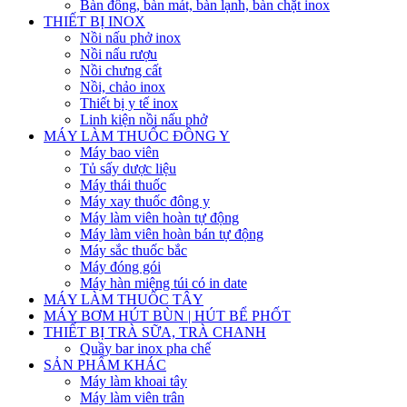
Bàn đông, bàn mát, bàn lạnh, bàn chặt inox
THIẾT BỊ INOX
Nồi nấu phở inox
Nồi nấu rượu
Nồi chưng cất
Nồi, chảo inox
Thiết bị y tế inox
Linh kiện nồi nấu phở
MÁY LÀM THUỐC ĐÔNG Y
Máy bao viên
Tủ sấy dược liệu
Máy thái thuốc
Máy xay thuốc đông y
Máy làm viên hoàn tự động
Máy làm viên hoàn bán tự động
Máy sắc thuốc bắc
Máy đóng gói
Máy hàn miệng túi có in date
MÁY LÀM THUỐC TÂY
MÁY BƠM HÚT BÙN | HÚT BỂ PHỐT
THIẾT BỊ TRÀ SỮA, TRÀ CHANH
Quầy bar inox pha chế
SẢN PHẨM KHÁC
Máy làm khoai tây
Máy làm viên trân