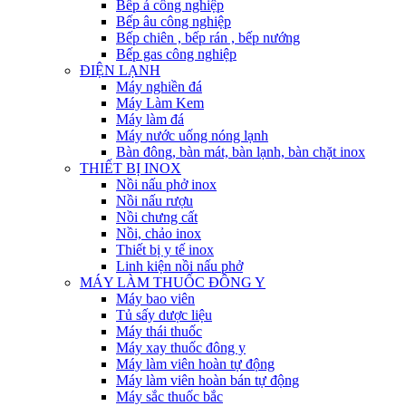
Bếp á công nghiệp
Bếp âu công nghiệp
Bếp chiên , bếp rán , bếp nướng
Bếp gas công nghiệp
ĐIỆN LẠNH
Máy nghiền đá
Máy Làm Kem
Máy làm đá
Máy nước uống nóng lạnh
Bàn đông, bàn mát, bàn lạnh, bàn chặt inox
THIẾT BỊ INOX
Nồi nấu phở inox
Nồi nấu rượu
Nồi chưng cất
Nồi, chảo inox
Thiết bị y tế inox
Linh kiện nồi nấu phở
MÁY LÀM THUỐC ĐÔNG Y
Máy bao viên
Tủ sấy dược liệu
Máy thái thuốc
Máy xay thuốc đông y
Máy làm viên hoàn tự động
Máy làm viên hoàn bán tự động
Máy sắc thuốc bắc