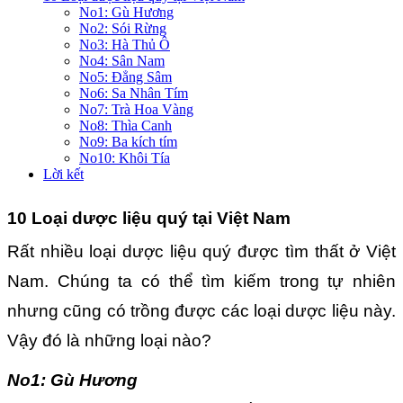
No1: Gù Hương
No2: Sói Rừng
No3: Hà Thủ Ô
No4: Sân Nam
No5: Đẳng Sâm
No6: Sa Nhân Tím
No7: Trà Hoa Vàng
No8: Thìa Canh
No9: Ba kích tím
No10: Khôi Tía
Lời kết
10 Loại dược liệu quý tại Việt Nam
Rất nhiều loại dược liệu quý được tìm thất ở Việt
Nam. Chúng ta có thể tìm kiếm trong tự nhiên
nhưng cũng có trồng được các loại dược liệu này.
Vậy đó là những loại nào?
No1: Gù Hương