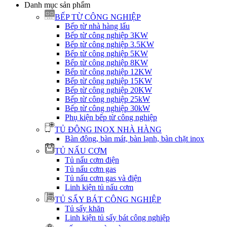
Danh mục sản phẩm
BẾP TỪ CÔNG NGHIỆP
Bếp từ nhà hàng lẩu
Bếp từ công nghiệp 3KW
Bếp từ công nghiệp 3.5KW
Bếp từ công nghiệp 5KW
Bếp từ công nghiệp 8KW
Bếp từ công nghiệp 12KW
Bếp từ công nghiệp 15KW
Bếp từ công nghiệp 20KW
Bếp từ công nghiệp 25kW
Bếp từ công nghiệp 30kW
Phụ kiện bếp từ công nghiệp
TỦ ĐÔNG INOX NHÀ HÀNG
Bàn đông, bàn mát, bàn lạnh, bàn chặt inox
TỦ NẤU CƠM
Tủ nấu cơm điện
Tủ nấu cơm gas
Tủ nấu cơm gas và điện
Linh kiện tủ nấu cơm
TỦ SẤY BÁT CÔNG NGHIỆP
Tủ sấy khăn
Linh kiện tủ sấy bát công nghiệp