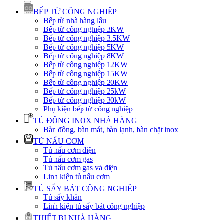
BẾP TỪ CÔNG NGHIỆP
Bếp từ nhà hàng lẩu
Bếp từ công nghiệp 3KW
Bếp từ công nghiệp 3.5KW
Bếp từ công nghiệp 5KW
Bếp từ công nghiệp 8KW
Bếp từ công nghiệp 12KW
Bếp từ công nghiệp 15KW
Bếp từ công nghiệp 20KW
Bếp từ công nghiệp 25kW
Bếp từ công nghiệp 30kW
Phụ kiện bếp từ công nghiệp
TỦ ĐÔNG INOX NHÀ HÀNG
Bàn đông, bàn mát, bàn lạnh, bàn chặt inox
TỦ NẤU CƠM
Tủ nấu cơm điện
Tủ nấu cơm gas
Tủ nấu cơm gas và điện
Linh kiện tủ nấu cơm
TỦ SẤY BÁT CÔNG NGHIỆP
Tủ sấy khăn
Linh kiện tủ sấy bát công nghiệp
THIẾT BỊ NHÀ HÀNG