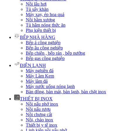
Nồi lẩu hơi
Tủ sấy khăn
Máy xay, ép hoa quả
Nồi hầm xương
Tủ hâm nóng thức ăn
Phụ kiện thiết bị
BẾP NHÀ HÀNG
Bếp á công nghiệp
Bếp âu công nghiệp
Bếp chiên , bếp rán , bếp nướng
Bếp gas công nghiệp
ĐIỆN LẠNH
Máy nghiền đá
Máy Làm Kem
Máy làm đá
Máy nước uống nóng lạnh
Bàn đông, bàn mát, bàn lạnh, bàn chặt inox
THIẾT BỊ INOX
Nồi nấu phở inox
Nồi nấu rượu
Nồi chưng cất
Nồi, chảo inox
Thiết bị y tế inox
Linh kiện nồi nấu phở