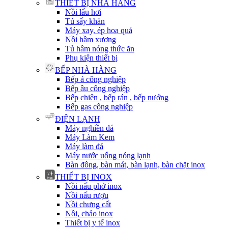
THIẾT BỊ NHÀ HÀNG
Nồi lẩu hơi
Tủ sấy khăn
Máy xay, ép hoa quả
Nồi hầm xương
Tủ hâm nóng thức ăn
Phụ kiện thiết bị
BẾP NHÀ HÀNG
Bếp á công nghiệp
Bếp âu công nghiệp
Bếp chiên , bếp rán , bếp nướng
Bếp gas công nghiệp
ĐIỆN LẠNH
Máy nghiền đá
Máy Làm Kem
Máy làm đá
Máy nước uống nóng lạnh
Bàn đông, bàn mát, bàn lạnh, bàn chặt inox
THIẾT BỊ INOX
Nồi nấu phở inox
Nồi nấu rượu
Nồi chưng cất
Nồi, chảo inox
Thiết bị y tế inox