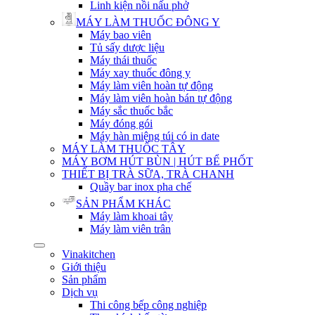
Linh kiện nồi nấu phở
MÁY LÀM THUỐC ĐÔNG Y
Máy bao viên
Tủ sấy dược liệu
Máy thái thuốc
Máy xay thuốc đông y
Máy làm viên hoàn tự động
Máy làm viên hoàn bán tự động
Máy sắc thuốc bắc
Máy đóng gói
Máy hàn miệng túi có in date
MÁY LÀM THUỐC TÂY
MÁY BƠM HÚT BÙN | HÚT BỂ PHỐT
THIẾT BỊ TRÀ SỮA, TRÀ CHANH
Quầy bar inox pha chế
SẢN PHẨM KHÁC
Máy làm khoai tây
Máy làm viên trân
Vinakitchen
Giới thiệu
Sản phẩm
Dịch vụ
Thi công bếp công nghiệp