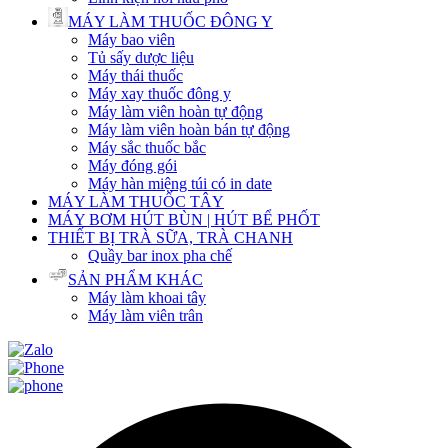
MÁY LÀM THUỐC ĐÔNG Y
Máy bao viên
Tủ sấy dược liệu
Máy thái thuốc
Máy xay thuốc đông y
Máy làm viên hoàn tự động
Máy làm viên hoàn bán tự động
Máy sắc thuốc bắc
Máy đóng gói
Máy hàn miệng túi có in date
MÁY LÀM THUỐC TÂY
MÁY BƠM HÚT BÙN | HÚT BỂ PHỐT
THIẾT BỊ TRÀ SỮA, TRÀ CHANH
Quầy bar inox pha chế
SẢN PHẨM KHÁC
Máy làm khoai tây
Máy làm viên trân