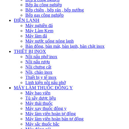
Bếp âu công nghiệp
Bếp chiên , bếp rán , bếp nướng
Bếp gas công nghiệp
ĐIỆN LẠNH
Máy nghiền đá
Máy Làm Kem
Máy làm đá
Máy nước uống nóng lạnh
Bàn đông, bàn mát, bàn lạnh, bàn chặt inox
THIẾT BỊ INOX
Nồi nấu phở inox
Nồi nấu rượu
Nồi chưng cất
Nồi, chảo inox
Thiết bị y tế inox
Linh kiện nồi nấu phở
MÁY LÀM THUỐC ĐÔNG Y
Máy bao viên
Tủ sấy dược liệu
Máy thái thuốc
Máy xay thuốc đông y
Máy làm viên hoàn tự động
Máy làm viên hoàn bán tự động
Máy sắc thuốc bắc