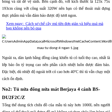
bóng và rất dễ vệ sinh. Bên cạnh đó, với kích thước là 123x 75x
193cm cùng với công suất 320W nên bạn có thể thoải mái đựng
thực phẩm mà vẫn đảm bảo được độ tươi ngon.
Xem ngay:
Cách sơ chế cây mú từn đơn giản và hiệu quả mà
bạn không nên bỏ qua
Ngoài ra, dàn lạnh bằng đồng càng khiến tủ có tuổi thọ cao, nhất là
lớp bảo ôn tỷ trọng cao nên phần cách nhiệt luôn được đảm bảo.
o
Đặc biệt, dù nhiệt độ ngoài trời có cao hơn 40
C thì tủ vẫn chạy một
cách ổn định.
No2: Tủ nửa đông nửa mát Berjaya 4 cánh BS-
DU2F2C/Z
Tổng thể dung tích chứa đồ của mẫu tủ này hơn 1000L nên người
dùng có thể thoải mái đựng đồ mà không sợ chen chúc làm hỏng giá