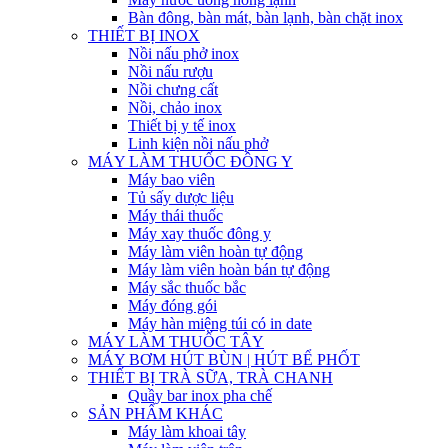
Bàn đông, bàn mát, bàn lạnh, bàn chặt inox
THIẾT BỊ INOX
Nồi nấu phở inox
Nồi nấu rượu
Nồi chưng cất
Nồi, chảo inox
Thiết bị y tế inox
Linh kiện nồi nấu phở
MÁY LÀM THUỐC ĐÔNG Y
Máy bao viên
Tủ sấy dược liệu
Máy thái thuốc
Máy xay thuốc đông y
Máy làm viên hoàn tự động
Máy làm viên hoàn bán tự động
Máy sắc thuốc bắc
Máy đóng gói
Máy hàn miệng túi có in date
MÁY LÀM THUỐC TÂY
MÁY BƠM HÚT BÙN | HÚT BỂ PHỐT
THIẾT BỊ TRÀ SỮA, TRÀ CHANH
Quầy bar inox pha chế
SẢN PHẨM KHÁC
Máy làm khoai tây