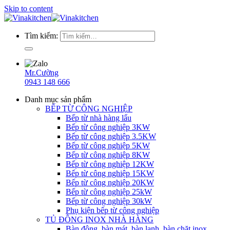
Skip to content
Tìm kiếm:
Mr.Cường
0943 148 666
Danh mục sản phẩm
BẾP TỪ CÔNG NGHIỆP
Bếp từ nhà hàng lẩu
Bếp từ công nghiệp 3KW
Bếp từ công nghiệp 3.5KW
Bếp từ công nghiệp 5KW
Bếp từ công nghiệp 8KW
Bếp từ công nghiệp 12KW
Bếp từ công nghiệp 15KW
Bếp từ công nghiệp 20KW
Bếp từ công nghiệp 25kW
Bếp từ công nghiệp 30kW
Phụ kiện bếp từ công nghiệp
TỦ ĐÔNG INOX NHÀ HÀNG
Bàn đông, bàn mát, bàn lạnh, bàn chặt inox