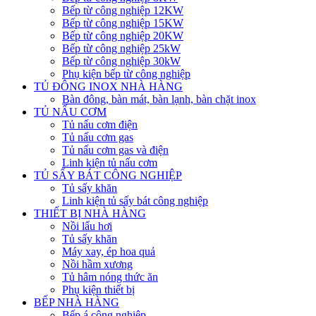
Bếp từ công nghiệp 12KW
Bếp từ công nghiệp 15KW
Bếp từ công nghiệp 20KW
Bếp từ công nghiệp 25kW
Bếp từ công nghiệp 30kW
Phụ kiện bếp từ công nghiệp
TỦ ĐÔNG INOX NHÀ HÀNG
Bàn đông, bàn mát, bàn lạnh, bàn chặt inox
TỦ NẤU CƠM
Tủ nấu cơm điện
Tủ nấu cơm gas
Tủ nấu cơm gas và điện
Linh kiện tủ nấu cơm
TỦ SẤY BÁT CÔNG NGHIỆP
Tủ sấy khăn
Linh kiện tủ sấy bát công nghiệp
THIẾT BỊ NHÀ HÀNG
Nồi lẩu hơi
Tủ sấy khăn
Máy xay, ép hoa quả
Nồi hầm xương
Tủ hâm nóng thức ăn
Phụ kiện thiết bị
BẾP NHÀ HÀNG
Bếp á công nghiệp