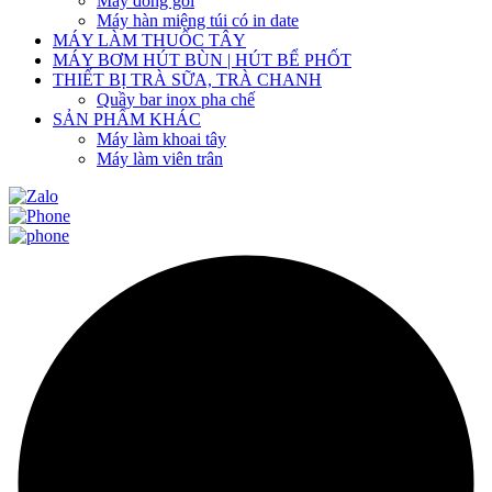
Máy đóng gói
Máy hàn miệng túi có in date
MÁY LÀM THUỐC TÂY
MÁY BƠM HÚT BÙN | HÚT BỂ PHỐT
THIẾT BỊ TRÀ SỮA, TRÀ CHANH
Quầy bar inox pha chế
SẢN PHẨM KHÁC
Máy làm khoai tây
Máy làm viên trân