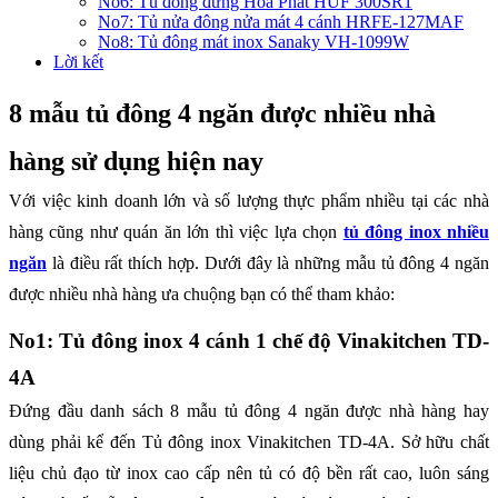
No6: Tủ đông đứng Hòa Phát HUF 300SR1
No7: Tủ nửa đông nửa mát 4 cánh HRFE-127MAF
No8: Tủ đông mát inox Sanaky VH-1099W
Lời kết
8 mẫu tủ đông 4 ngăn được nhiều nhà
hàng sử dụng hiện nay
Với việc kinh doanh lớn và số lượng thực phẩm nhiều tại các nhà
hàng cũng như quán ăn lớn thì việc lựa chọn
tủ đông inox nhiều
ngăn
là điều rất thích hợp. Dưới đây là những mẫu tủ đông 4 ngăn
được nhiều nhà hàng ưa chuộng bạn có thể tham khảo:
No1: Tủ đông inox 4 cánh 1 chế độ Vinakitchen TD-
4A
Đứng đầu danh sách 8 mẫu tủ đông 4 ngăn được nhà hàng hay
dùng phải kể đến Tủ đông inox Vinakitchen TD-4A. Sở hữu chất
liệu chủ đạo từ inox cao cấp nên tủ có độ bền rất cao, luôn sáng