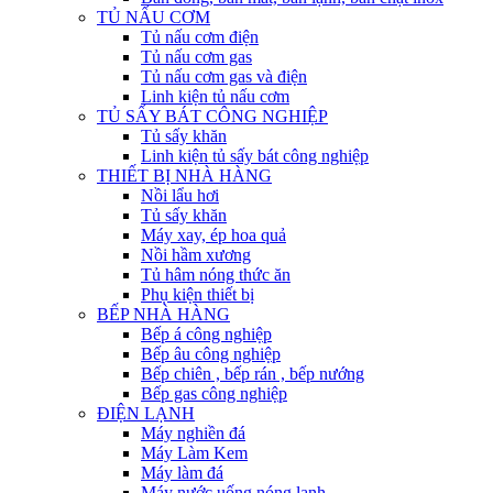
TỦ NẤU CƠM
Tủ nấu cơm điện
Tủ nấu cơm gas
Tủ nấu cơm gas và điện
Linh kiện tủ nấu cơm
TỦ SẤY BÁT CÔNG NGHIỆP
Tủ sấy khăn
Linh kiện tủ sấy bát công nghiệp
THIẾT BỊ NHÀ HÀNG
Nồi lẩu hơi
Tủ sấy khăn
Máy xay, ép hoa quả
Nồi hầm xương
Tủ hâm nóng thức ăn
Phụ kiện thiết bị
BẾP NHÀ HÀNG
Bếp á công nghiệp
Bếp âu công nghiệp
Bếp chiên , bếp rán , bếp nướng
Bếp gas công nghiệp
ĐIỆN LẠNH
Máy nghiền đá
Máy Làm Kem
Máy làm đá
Máy nước uống nóng lạnh