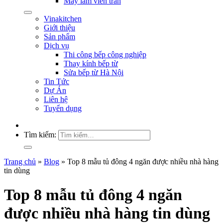
Máy làm viên trân
Vinakitchen
Giới thiệu
Sản phẩm
Dịch vụ
Thi công bếp công nghiệp
Thay kính bếp từ
Sửa bếp từ Hà Nội
Tin Tức
Dự Án
Liên hệ
Tuyển dụng
Tìm kiếm:
Trang chủ
»
Blog
»
Top 8 mẫu tủ đông 4 ngăn được nhiều nhà hàng
tin dùng
Top 8 mẫu tủ đông 4 ngăn
được nhiều nhà hàng tin dùng