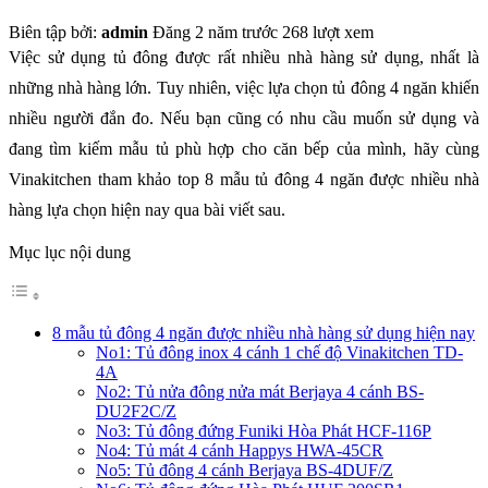
Biên tập bởi:
admin
Đăng 2 năm trước
268 lượt xem
Việc sử dụng tủ đông được rất nhiều nhà hàng sử dụng, nhất là
những nhà hàng lớn. Tuy nhiên, việc lựa chọn tủ đông 4 ngăn khiến
nhiều người đắn đo. Nếu bạn cũng có nhu cầu muốn sử dụng và
đang tìm kiếm mẫu tủ phù hợp cho căn bếp của mình, hãy cùng
Vinakitchen tham khảo top 8 mẫu tủ đông 4 ngăn được nhiều nhà
hàng lựa chọn hiện nay qua bài viết sau.
Mục lục nội dung
8 mẫu tủ đông 4 ngăn được nhiều nhà hàng sử dụng hiện nay
No1: Tủ đông inox 4 cánh 1 chế độ Vinakitchen TD-
4A
No2: Tủ nửa đông nửa mát Berjaya 4 cánh BS-
DU2F2C/Z
No3: Tủ đông đứng Funiki Hòa Phát HCF-116P
No4: Tủ mát 4 cánh Happys HWA-45CR
No5: Tủ đông 4 cánh Berjaya BS-4DUF/Z