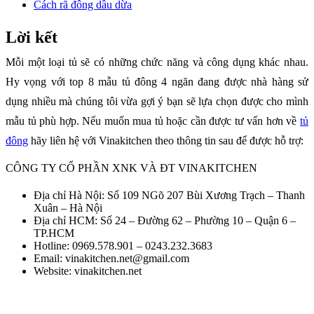
Cách rã đông dầu dừa
Lời kết
Mỗi một loại tủ sẽ có những chức năng và công dụng khác nhau.
Hy vọng với top 8 mẫu tủ đông 4 ngăn đang được nhà hàng sử
dụng nhiều mà chúng tôi vừa gợi ý bạn sẽ lựa chọn được cho mình
mẫu tủ phù hợp. Nếu muốn mua tủ hoặc cần được tư vấn hơn về
tủ
đông
hãy liên hệ với Vinakitchen theo thông tin sau để được hỗ trợ:
CÔNG TY CỔ PHẦN XNK VÀ ĐT VINAKITCHEN
Địa chỉ Hà Nội: Số 109 NGõ 207 Bùi Xương Trạch – Thanh
Xuân – Hà Nội
Địa chỉ HCM: Số 24 – Đường 62 – Phường 10 – Quận 6 –
TP.HCM
Hotline: 0969.578.901 – 0243.232.3683
Email: vinakitchen.net@gmail.com
Website: vinakitchen.net