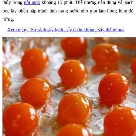
thủy trong
nồi inox
khoảng 15 phút. Thế nhưng nên dùng vải sạch
bọc lấy phần nắp tránh tình trạng nước nhỏ giọt làm hỏng lòng đỏ
trứng.
Xem ngay:
So sánh sấy lạnh, sấy chân không, sấy thăng hoa