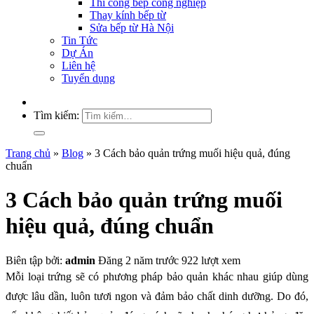
Thi công bếp công nghiệp
Thay kính bếp từ
Sửa bếp từ Hà Nội
Tin Tức
Dự Án
Liên hệ
Tuyển dụng
Tìm kiếm:
Trang chủ
»
Blog
»
3 Cách bảo quản trứng muối hiệu quả, đúng
chuẩn
3 Cách bảo quản trứng muối
hiệu quả, đúng chuẩn
Biên tập bởi:
admin
Đăng 2 năm trước
922 lượt xem
Mỗi loại trứng sẽ có phương pháp bảo quản khác nhau giúp dùng
được lâu dần, luôn tươi ngon và đảm bảo chất dinh dưỡng. Do đó,