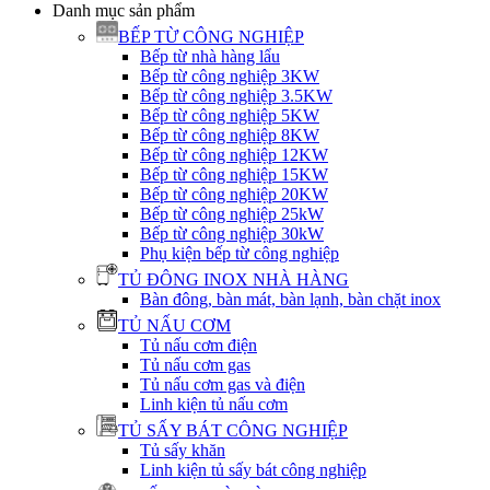
Danh mục sản phẩm
BẾP TỪ CÔNG NGHIỆP
Bếp từ nhà hàng lẩu
Bếp từ công nghiệp 3KW
Bếp từ công nghiệp 3.5KW
Bếp từ công nghiệp 5KW
Bếp từ công nghiệp 8KW
Bếp từ công nghiệp 12KW
Bếp từ công nghiệp 15KW
Bếp từ công nghiệp 20KW
Bếp từ công nghiệp 25kW
Bếp từ công nghiệp 30kW
Phụ kiện bếp từ công nghiệp
TỦ ĐÔNG INOX NHÀ HÀNG
Bàn đông, bàn mát, bàn lạnh, bàn chặt inox
TỦ NẤU CƠM
Tủ nấu cơm điện
Tủ nấu cơm gas
Tủ nấu cơm gas và điện
Linh kiện tủ nấu cơm
TỦ SẤY BÁT CÔNG NGHIỆP
Tủ sấy khăn
Linh kiện tủ sấy bát công nghiệp