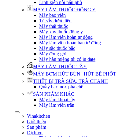
Linh kiện nồi nấu phở
MÁY LÀM THUỐC ĐÔNG Y
Máy bao viên
Tủ sấy dược liệu
Máy thái thuốc
Máy xay thuốc đông y
Máy làm viên hoàn tự động
Máy làm viên hoàn bán tự động
Máy sắc thuốc bắc
Máy đóng gói
Máy hàn miệng túi có in date
MÁY LÀM THUỐC TÂY
MÁY BƠM HÚT BÙN | HÚT BỂ PHỐT
THIẾT BỊ TRÀ SỮA, TRÀ CHANH
Quầy bar inox pha chế
SẢN PHẨM KHÁC
Máy làm khoai tây
Máy làm viên trân
Vinakitchen
Giới thiệu
Sản phẩm
Dịch vụ