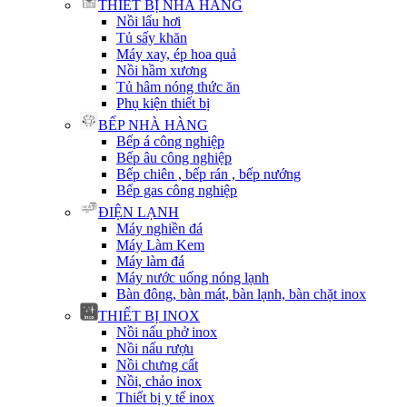
THIẾT BỊ NHÀ HÀNG
Nồi lẩu hơi
Tủ sấy khăn
Máy xay, ép hoa quả
Nồi hầm xương
Tủ hâm nóng thức ăn
Phụ kiện thiết bị
BẾP NHÀ HÀNG
Bếp á công nghiệp
Bếp âu công nghiệp
Bếp chiên , bếp rán , bếp nướng
Bếp gas công nghiệp
ĐIỆN LẠNH
Máy nghiền đá
Máy Làm Kem
Máy làm đá
Máy nước uống nóng lạnh
Bàn đông, bàn mát, bàn lạnh, bàn chặt inox
THIẾT BỊ INOX
Nồi nấu phở inox
Nồi nấu rượu
Nồi chưng cất
Nồi, chảo inox
Thiết bị y tế inox