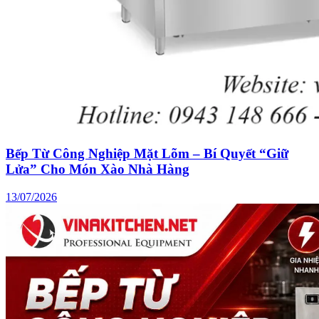
Bếp Từ Công Nghiệp Mặt Lõm – Bí Quyết “Giữ
Lửa” Cho Món Xào Nhà Hàng
13/07/2026