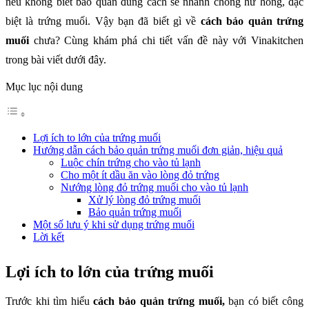
nếu không biết bảo quản đúng cách sẽ nhanh chóng hư hỏng, đặc
biệt là trứng muối. Vậy bạn đã biết gì về
cách bảo quản trứng
muối
chưa? Cùng khám phá chi tiết vấn đề này với Vinakitchen
trong bài viết dưới đây.
Mục lục nội dung
Lợi ích to lớn của trứng muối
Hướng dẫn cách bảo quản trứng muối đơn giản, hiệu quả
Luộc chín trứng cho vào tủ lạnh
Cho một ít dầu ăn vào lòng đỏ trứng
Nướng lòng đỏ trứng muối cho vào tủ lạnh
Xử lý lòng đỏ trứng muối
Bảo quản trứng muối
Một số lưu ý khi sử dụng trứng muối
Lời kết
Lợi ích to lớn của trứng muối
Trước khi tìm hiểu
cách bảo quản trứng muối,
bạn có biết công