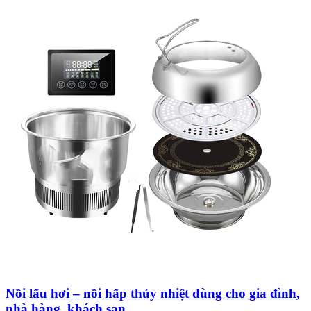
Nồi lẩu hơi – nồi hấp thủy nhiệt dùng cho gia đình,
nhà hàng, khách sạn