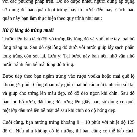
với các phương pháp trên. Do đó được nhiều người dùng áp dụng
sử dụng để bảo quản loại trứng này từ trước đến nay. Cách bảo
quản này bạn làm thực hiện theo quy trình như sau:
Xử lý lòng đỏ trứng muối
Trước tiên bạn tách đôi vỏ trứng lấy lòng đỏ và vuốt nhẹ tay loại bỏ
lòng trắng ra. Sau đó đặt lòng đỏ dưới vòi nước giúp lấy sạch phần
lòng trắng còn sót lại. Lưu ý: Tại bước này bạn nên nhớ vặn nhỏ
nước tránh làm bể mất lòng đỏ trứng.
Bước tiếp theo bạn ngâm trứng vào rượu vodka hoặc mai quế lộ
khoảng 5 phút. Công đoạn này giúp loại bỏ các mùi tanh còn sót lại
và giúp cho trứng lên màu đẹp, có độ dẻo ngon khi chín. Sau đó
bạn lọc bỏ rượu, đặt lòng đỏ trứng lên giấy bạc, sử dụng cọ quét
một lớp dầu mè lên bề mặt để sau khi chín đó độ bóng đẹp.
Cuối cùng, bạn nướng trứng khoảng 8 – 10 phút với nhiệt độ 125
độ C. Nếu như không có lò nướng thì bạn cũng có thể hấp cách