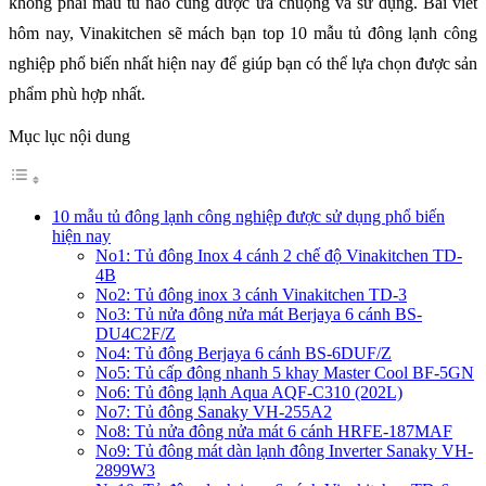
không phải mẫu tủ nào cũng được ưa chuộng và sử dụng. Bài viết
hôm nay, Vinakitchen sẽ mách bạn
top 10 mẫu tủ đông lạnh công
nghiệp
phổ biến nhất hiện nay để giúp bạn có thể lựa chọn được sản
phẩm phù hợp nhất.
Mục lục nội dung
10 mẫu tủ đông lạnh công nghiệp được sử dụng phổ biến
hiện nay
No1: Tủ đông Inox 4 cánh 2 chế độ Vinakitchen TD-
4B
No2: Tủ đông inox 3 cánh Vinakitchen TD-3
No3: Tủ nửa đông nửa mát Berjaya 6 cánh BS-
DU4C2F/Z
No4: Tủ đông Berjaya 6 cánh BS-6DUF/Z
No5: Tủ cấp đông nhanh 5 khay Master Cool BF-5GN
No6: Tủ đông lạnh Aqua AQF-C310 (202L)
No7: Tủ đông Sanaky VH-255A2
No8: Tủ nửa đông nửa mát 6 cánh HRFE-187MAF
No9: Tủ đông mát dàn lạnh đông Inverter Sanaky VH-
2899W3