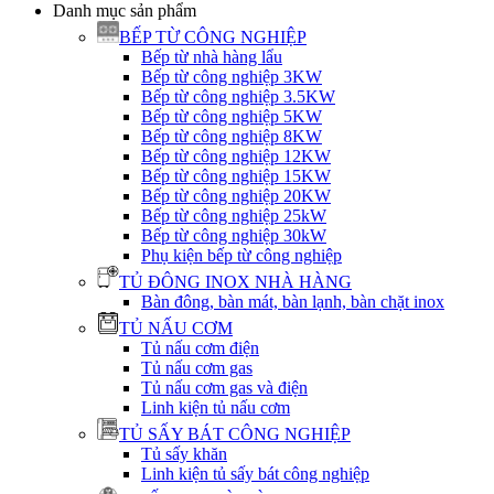
Danh mục sản phẩm
BẾP TỪ CÔNG NGHIỆP
Bếp từ nhà hàng lẩu
Bếp từ công nghiệp 3KW
Bếp từ công nghiệp 3.5KW
Bếp từ công nghiệp 5KW
Bếp từ công nghiệp 8KW
Bếp từ công nghiệp 12KW
Bếp từ công nghiệp 15KW
Bếp từ công nghiệp 20KW
Bếp từ công nghiệp 25kW
Bếp từ công nghiệp 30kW
Phụ kiện bếp từ công nghiệp
TỦ ĐÔNG INOX NHÀ HÀNG
Bàn đông, bàn mát, bàn lạnh, bàn chặt inox
TỦ NẤU CƠM
Tủ nấu cơm điện
Tủ nấu cơm gas
Tủ nấu cơm gas và điện
Linh kiện tủ nấu cơm
TỦ SẤY BÁT CÔNG NGHIỆP
Tủ sấy khăn
Linh kiện tủ sấy bát công nghiệp