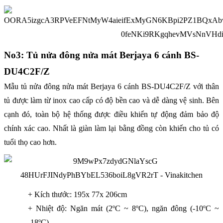
No3: Tủ nửa đông nửa mát Berjaya 6 cánh BS-
DU4C2F/Z
Mẫu tủ nửa đông nửa mát Berjaya 6 cánh BS-DU4C2F/Z với thân
tủ được làm từ inox cao cấp có độ bền cao và dễ dàng vệ sinh. Bên
cạnh đó, toàn bộ hệ thống được điều khiển tự động đảm bảo độ
chính xác cao. Nhất là giàn làm lại bằng đồng còn khiến cho tủ có
tuổi thọ cao hơn.
+ Kích thước: 195x 77x 206cm
o
o
o
+ Nhiệt độ: Ngăn mát (2
C ~ 8
C), ngăn đông (-10
C ~
o
-18
C).