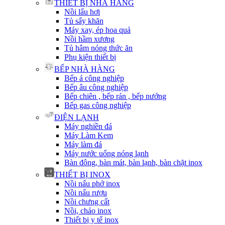
THIẾT BỊ NHÀ HÀNG
Nồi lẩu hơi
Tủ sấy khăn
Máy xay, ép hoa quả
Nồi hầm xương
Tủ hâm nóng thức ăn
Phụ kiện thiết bị
BẾP NHÀ HÀNG
Bếp á công nghiệp
Bếp âu công nghiệp
Bếp chiên , bếp rán , bếp nướng
Bếp gas công nghiệp
ĐIỆN LẠNH
Máy nghiền đá
Máy Làm Kem
Máy làm đá
Máy nước uống nóng lạnh
Bàn đông, bàn mát, bàn lạnh, bàn chặt inox
THIẾT BỊ INOX
Nồi nấu phở inox
Nồi nấu rượu
Nồi chưng cất
Nồi, chảo inox
Thiết bị y tế inox