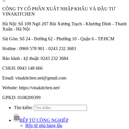
CÔNG TY CỔ PHẦN XUẤT NHẬP KHẨU VÀ ĐẦU TƯ
VINAKITCHEN
Hà Nội: Số 109 Ngõ 207 Bùi Xương Trạch - Khương Đình - Thanh
Xuân - Hà Nội
Sài Gòn: Số 24 - Đường 62 - Phường 10 - Quận 6 - TP.HCM
Hotline : 0969 578 901 - 0243 232 3683
Bảo hành - kỹ thuật: 0243 232 3684
CSKH: 0943 148 666
Email: vinakitchen.net@gmail.com
Website: https://vinakitchen.net/
GPKD: 0108209399
Tìm kiếm:
BẾP TỪ CÔNG NGHIỆP
Bếp từ nhà hàng lẩu