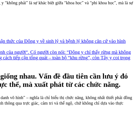
y “không phải” là sự khác biệt giữa “khoa học” và “phi khoa học”, mà là sự
hận thức của Đông y về sinh lý và bệnh lý không căn cứ vào hình
ệnh của người“. Có người còn nói: “Đông y chỉ thấy rừng mà không
 cách tiếp cận tổng quát – toàn bộ “khu rừng”, còn Tây y coi trọng
giống nhau. Vấn đề đầu tiên cần lưu ý đó
hực thể, mà xuất phát từ các chức năng.
anh vô hình” – nghĩa là chỉ biểu thị chức năng, không nhất thiết phải đồng
h thông qua trực giác, cảm tri và thể ngộ, chứ không chỉ dựa vào thực