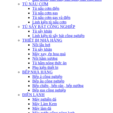
TỦ NẤU CƠM
Tủ nấu cơm điện
Tủ nấu cơm gas
Tủ nấu cơm gas và điện
Linh kiện tủ nấu cơm
TỦ SẤY BÁT CÔNG NGHIỆP
Tủ sấy khăn
Linh kiện tủ sấy bát công nghiệp
THIẾT BỊ NHÀ HÀNG
Nồi lẩu hơi
Tủ sấy khăn
Máy xay, ép hoa quả
Nồi hầm xương
Tủ hâm nóng thức ăn
Phụ kiện thiết bị
BẾP NHÀ HÀNG
Bếp á công nghiệp
Bếp âu công nghiệp
Bếp chiên , bếp rán , bếp nướng
Bếp gas công nghiệp
ĐIỆN LẠNH
Máy nghiền đá
Máy Làm Kem
Máy làm đá
Máy nước uống nóng lạnh