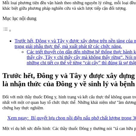
Mỗi loại phương tiện đều vận hành theo những nguyên lý riêng, mỗi loại đều
khác biệt giữa phương pháp nghiên cứu và sách lược tiếp cận đối tượng.
Mục lục nội dung
Trước hết, Đông y và Tây y được xây dựng trên nền tảng của nh
trạng giải phẫu thực thể, mà xuất phát từ các chức năng.
Các triết thuyết còn dẫn đến những hệ thống thực hành
thấy cây, Tây y chỉ thấy cây mà không thấy rừng“. Nói n
những chi tiết cụ thể về từng “cái cây” thì đúng là sự th
Trước hết, Đông y và Tây y được xây dựng 
là nhận thức của Đông y về sinh lý và bệnh
Đối với một thầy thuốc Đông y, hình trạng và kết cấu thực thể không quan tr
nhất với một cơ quan hay tổ chức thực thể. Những khái niệm như “âm dương”,
chứng hay thực nghiệm.
Xem ngay:
Bí quyết lựa chọn nồi điện nấu phở chất lượng trong 3
Một ví dụ hết sức điển hình: Các thầy thuốc Đông y thường nói “tả can hữu ph