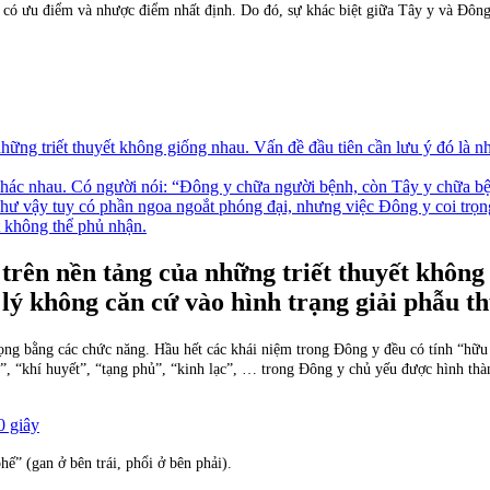
 có ưu điểm và nhược điểm nhất định. Do đó, sự khác biệt giữa Tây y và Đông 
ững triết thuyết không giống nhau. Vấn đề đầu tiên cần lưu ý đó là n
 khác nhau. Có người nói: “Đông y chữa người bệnh, còn Tây y chữa b
hư vậy tuy có phần ngoa ngoắt phóng đại, nhưng việc Đông y coi trọng
ật không thể phủ nhận.
trên nền tảng của những triết thuyết không 
 lý không căn cứ vào hình trạng giải phẫu t
ọng bằng các chức năng. Hầu hết các khái niệm trong Đông y đều có tính “hữu d
 “khí huyết”, “tạng phủ”, “kinh lạc”, … trong Đông y chủ yếu được hình thàn
0 giây
ế” (gan ở bên trái, phổi ở bên phải).