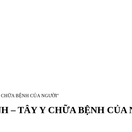
Y CHỮA BỆNH CỦA NGƯỜI"
H – TÂY Y CHỮA BỆNH CỦA