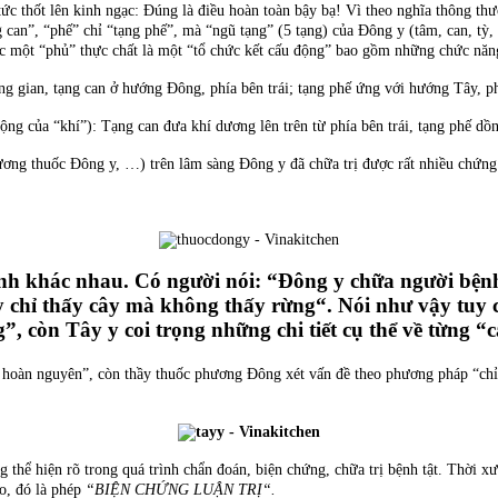
 tức thốt lên kinh ngạc: Đúng là điều hoàn toàn bậy bạ! Vì theo nghĩa thông thư
 can”, “phế” chỉ “tạng phế”, mà “ngũ tạng” (5 tạng) của Đông y (tâm, can, tỳ, p
 một “phủ” thực chất là một “tổ chức kết cấu động” bao gồm những chức năng 
 gian, tạng can ở hướng Đông, phía bên trái; tạng phế ứng với hướng Tây, ph
động của “khí”): Tạng can đưa khí dương lên trên từ phía bên trái, tạng phế dồ
ương thuốc Đông y, …) trên lâm sàng Đông y đã chữa trị được rất nhiều chứng 
ành khác nhau. Có người nói: “Đông y chữa người bện
y chỉ thấy cây mà không thấy rừng“. Nói như vậy tuy
”, còn Tây y coi trọng những chi tiết cụ thể về từng “
hoàn nguyên”, còn thầy thuốc phương Đông xét vấn đề theo phương pháp “chỉnh
hể hiện rõ trong quá trình chẩn đoán, biện chứng, chữa trị bệnh tật. Thời xưa
o, đó là phép
“BIỆN CHỨNG LUẬN TRỊ“.