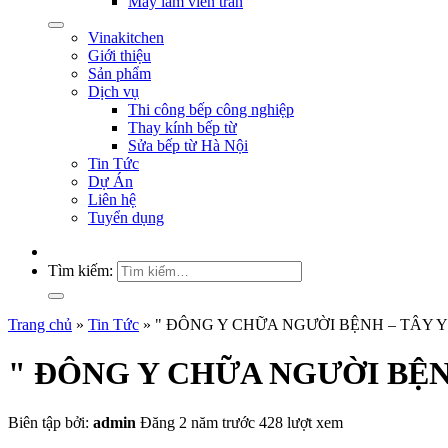
Máy làm viên trân
Vinakitchen
Giới thiệu
Sản phẩm
Dịch vụ
Thi công bếp công nghiệp
Thay kính bếp từ
Sửa bếp từ Hà Nội
Tin Tức
Dự Án
Liên hệ
Tuyển dụng
Tìm kiếm:
Trang chủ
»
Tin Tức
»
" ĐÔNG Y CHỮA NGƯỜI BỆNH – TÂY 
" ĐÔNG Y CHỮA NGƯỜI BỆN
Biên tập bởi:
admin
Đăng 2 năm trước
428 lượt xem