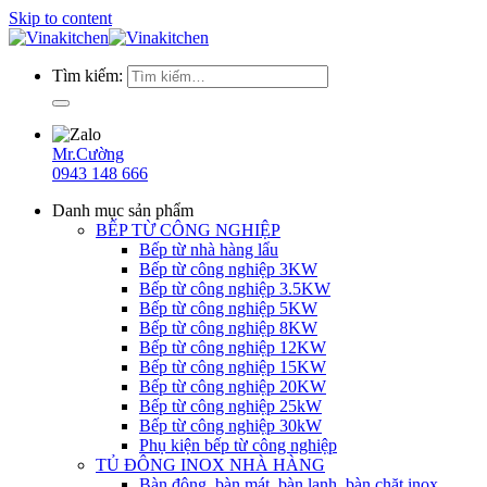
Skip to content
Tìm kiếm:
Mr.Cường
0943 148 666
Danh mục sản phẩm
BẾP TỪ CÔNG NGHIỆP
Bếp từ nhà hàng lẩu
Bếp từ công nghiệp 3KW
Bếp từ công nghiệp 3.5KW
Bếp từ công nghiệp 5KW
Bếp từ công nghiệp 8KW
Bếp từ công nghiệp 12KW
Bếp từ công nghiệp 15KW
Bếp từ công nghiệp 20KW
Bếp từ công nghiệp 25kW
Bếp từ công nghiệp 30kW
Phụ kiện bếp từ công nghiệp
TỦ ĐÔNG INOX NHÀ HÀNG
Bàn đông, bàn mát, bàn lạnh, bàn chặt inox