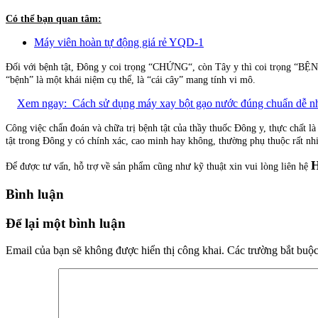
Có thể bạn quan tâm:
Máy viên hoàn tự động giá rẻ YQD-1
Đối với bệnh tật, Đông y coi trọng “CHỨNG“, còn Tây y thì coi trọng “BỆNH
“bệnh” là một khái niệm cụ thể, là “cái cây” mang tính vi mô.
Xem ngay:
Cách sử dụng máy xay bột gạo nước đúng chuẩn dễ n
Công việc chẩn đoán và chữa trị bệnh tật của thầy thuốc Đông y, thực chất là
tật trong Đông y có chính xác, cao minh hay không, thường phụ thuộc rất nhiề
H
Để được tư vấn, hỗ trợ về sản phẩm cũng như kỹ thuật xin vui lòng liên hệ
Bình luận
Để lại một bình luận
Email của bạn sẽ không được hiển thị công khai.
Các trường bắt buộ