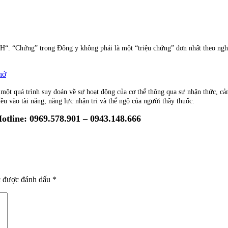
“. “Chứng” trong Đông y không phải là một “triệu chứng” đơn nhất theo nghĩa
hớ
 một quá trình suy đoán về sự hoạt động của cơ thể thông qua sự nhận thức, cả
u vào tài năng, năng lực nhận tri và thể ngộ của người thầy thuốc.
otline: 0969.578.901 – 0943.148.666
c được đánh dấu
*