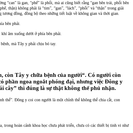
ờng “can” là gan, “phế” là phổi, mà ai cũng biết rằng “gan bên trái, phổi bên
hế, thận) không phải là “tim”, “gan”, “lách”, “phổi” và “thận” trong giải
tương đồng, đồng bộ theo những tiết luật về không gian và thời gian.
ía bên phải.
n khí âm xuống dưới ở phía bên phải.
bệnh, mà Tây y phải chịu bó tay.
h, còn Tây y chữa bệnh của người“. Có người còn
 có phần ngoa ngoắt phóng đại, nhưng việc Đông y
cái cây” thì đúng là sự thật không thể phủ nhận.
 thể”. Đông y coi con người là một chỉnh thể không thể chia cắt, con
, trong hoàn cảnh khoa học chưa phát triển, chưa có các thiết bị tinh vi như