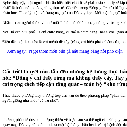
Nghe thấy vậy một người chỉ cần hiểu biết chút ít về giải phẫu sinh lý sẽ lập
phải” là hoàn toàn không đúng thực tế. Có điều trong Đông y, “can” chỉ “tạng
phẫu học. Theo lý luận về “tạng tượng” của Đông y học: Mỗi một “tạng” hoặc
Nhân – con người được ví như một “Thái cực đồ”: theo phương vị trong không
Nói “tả can hữu phế” là chỉ chức năng, cụ thể là chức năng “hành khí” (vận 
Điều đặc biệt hơn nữa là với mệnh đề này (cùng với biện pháp châm cứu, ph
Xem ngay:
Ngọt thơm món bún gà nấu măng bằng nồi phở điện
Các triết thuyết còn dẫn đến những hệ thống thực h
nói: “Đông y chỉ thấy rừng mà không thấy cây, Tây 
coi trọng cách tiếp cận tổng quát – toàn bộ “khu rừng
Thầy thuốc phương Tây thường tiếp cận vấn đề theo phương pháp “phân tích 
người giống như một “vũ trụ nhỏ”.
Phương pháp tư duy hình tượng thiên về trực cảm và thể ngộ của Đông y càng t
ngày nay, Đông y đã phát minh ra một hệ thống chẩn bệnh và trị bệnh độc đá