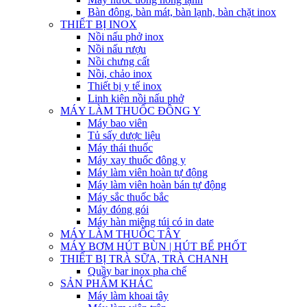
Bàn đông, bàn mát, bàn lạnh, bàn chặt inox
THIẾT BỊ INOX
Nồi nấu phở inox
Nồi nấu rượu
Nồi chưng cất
Nồi, chảo inox
Thiết bị y tế inox
Linh kiện nồi nấu phở
MÁY LÀM THUỐC ĐÔNG Y
Máy bao viên
Tủ sấy dược liệu
Máy thái thuốc
Máy xay thuốc đông y
Máy làm viên hoàn tự động
Máy làm viên hoàn bán tự động
Máy sắc thuốc bắc
Máy đóng gói
Máy hàn miệng túi có in date
MÁY LÀM THUỐC TÂY
MÁY BƠM HÚT BÙN | HÚT BỂ PHỐT
THIẾT BỊ TRÀ SỮA, TRÀ CHANH
Quầy bar inox pha chế
SẢN PHẨM KHÁC
Máy làm khoai tây