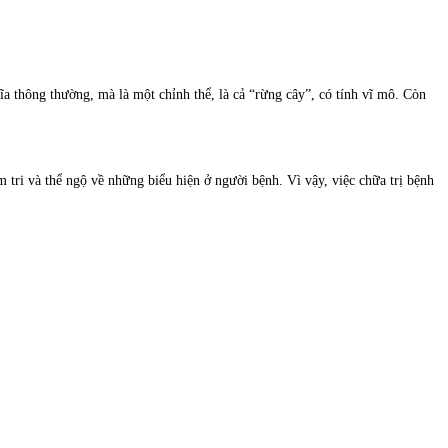
 thông thường, mà là một chỉnh thể, là cả “rừng cây”, có tính vĩ mô. Còn
m tri và thể ngộ về những biểu hiện ở người bệnh. Vì vậy, việc chữa trị bệnh